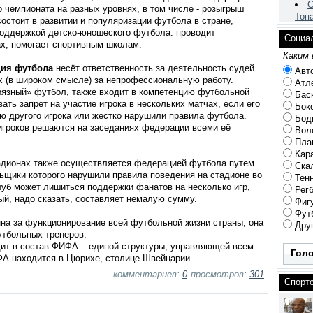
С
 чемпионата на разных уровнях, в том числе - розыгрыш
Топа
остоит в развитии и популяризации футбола в стране,
поддержкой детско-юношеского футбола: проводит
Социа
ах, помогает спортивным школам.
Каким
^
ия футбола
несёт ответственность за деятельность судей.
Авто
х (в широком смысле) за непрофессиональную работу.
Атле
рязный» футбол, также входит в компетенцию футбольной
Бас
ть запрет на участие игрока в нескольких матчах, если его
Бок
ю другого игрока или жестко нарушили правила футбола.
Бод
гроков решаются на заседаниях федерации всеми её
Вол
Пла
Кар
адионах также осуществляется федерацией футбола путем
Скал
ьщики которого нарушили правила поведения на стадионе во
Тен
уб может лишиться поддержки фанатов на несколько игр,
Рег
ый, надо сказать, составляет немалую сумму.
Фигу
Фут
на за функционирование всей футбольной жизни страны, она
Друг
утбольных тренеров.
ит в состав ФИФА – единой структуры, управляющей всем
Гол
А находится в Цюрихе, столице Швейцарии.
комментариев:
0
просмотров:
301
Спорт