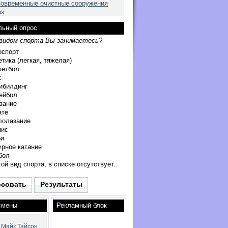
овременные очистные сооружения
з.
льный опрос
 видом спорта Вы занимаетесь?
спорт
тика (легкая, тяжелая)
кетбол
с
ибилдинг
ейбол
вание
ате
олазание
нис
би
рное катание
бол
ой вид спорта, в списке отсутствует..
осовать
Результаты
смены
Рекламный блок
Майк Тайсон