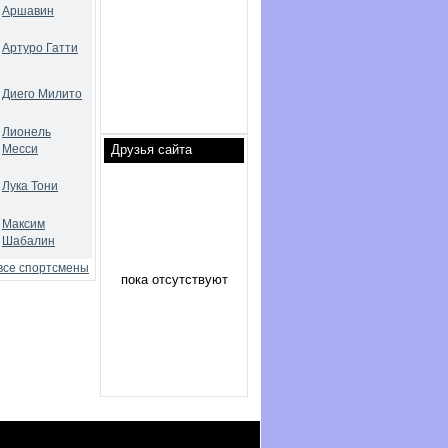
Аршавин
Артуро Гатти
Диего Милито
Лионель
Месси
Друзья сайта
Лука Тони
Максим
Шабалин
все спортсмены
пока отсутствуют