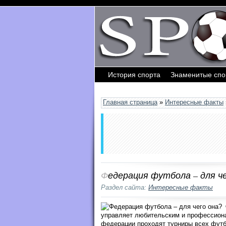
История спорта
Знаменитые сп
Обратная связь
Главная страница
»
Интересные факты
Федерация футбола – для ч
Раздел сайта:
Интересные факты
управляет любительским и профессион
федерации проходят турниры всех футб