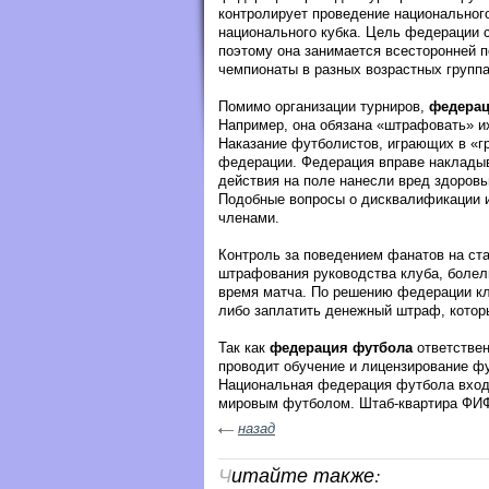
контролирует проведение национального
национального кубка. Цель федерации с
поэтому она занимается всесторонней 
чемпионаты в разных возрастных групп
Помимо организации турниров,
федерац
Например, она обязана «штрафовать» и
Наказание футболистов, играющих в «г
федерации. Федерация вправе накладыва
действия на поле нанесли вред здоровь
Подобные вопросы о дисквалификации и
членами.
Контроль за поведением фанатов на ст
штрафования руководства клуба, болел
время матча. По решению федерации кл
либо заплатить денежный штраф, котор
Так как
федерация футбола
ответствен
проводит обучение и лицензирование ф
Национальная федерация футбола вход
мировым футболом. Штаб-квартира ФИФ
назад
Читайте также: