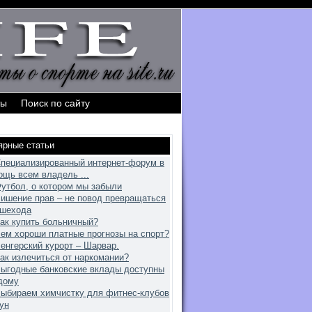
ты
Поиск по сайту
ярные статьи
пециализированный интернет-форум в
ощь всем владель ...
утбол, о котором мы забыли
ишение прав – не повод превращаться
ешехода
ак купить больничный?
ем хороши платные прогнозы на спорт?
енгерский курорт – Шарвар.
ак излечиться от наркомании?
ыгодные банковские вклады доступны
дому
ыбираем химчистку для фитнес-клубов
ун