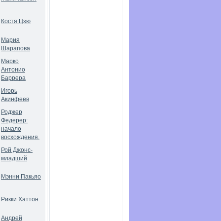
Костя Цзю
Мария
Шарапова
Марко
Антонио
Баррера
Игорь
Акинфеев
Роджер
Федерер:
начало
восхождения.
Рой Джонс-
младший
Мэнни Пакьяо
Рикки Хаттон
Андрей