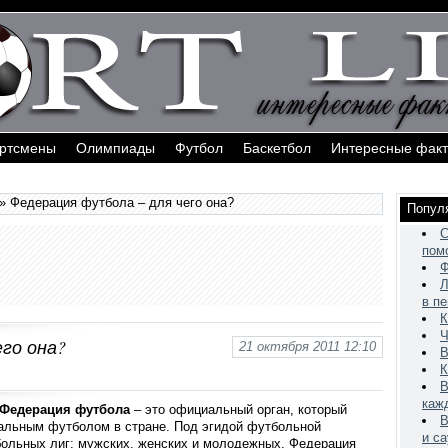
ортсмены
Олимпиады
Футбол
Баскетбол
Интересные фак
» Федерация футбола – для чего она?
Попул
С
пом
Ф
Л
в п
К
Ч
его она?
21 октября 2011 12:10
В
К
В
каж
Федерация футбола
– это официальный орган, который
В
альным футболом в стране. Под эгидой футбольной
и са
ольных лиг: мужских, женских и молодежных. Федерация