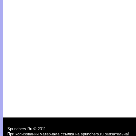
Spunchers.Ru © 2011
При копировании материала ссылка на spunchers.ru обязательна!